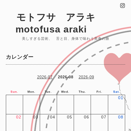
モトフサ アラキ
motofusa araki
美しすぎる芸術、 舌と目、身体で味わう美食の旅
カレンダー
2026-07
2026-08
2026-09
Sun.
Mon.
Tue.
Wed.
Thu.
Fri.
Sat.
01
02
03
04
05
06
07
08